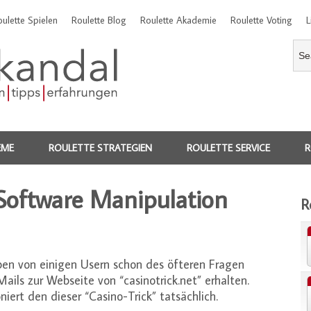
ulette Spielen
Roulette Blog
Roulette Akademie
Roulette Voting
L
EME
ROULETTE STRATEGIEN
ROULETTE SERVICE
R
 Software Manipulation
R
ben von einigen Usern schon des öfteren Fragen
ails zur Webseite von “casinotrick.net” erhalten.
niert den dieser “Casino-Trick” tatsächlich.