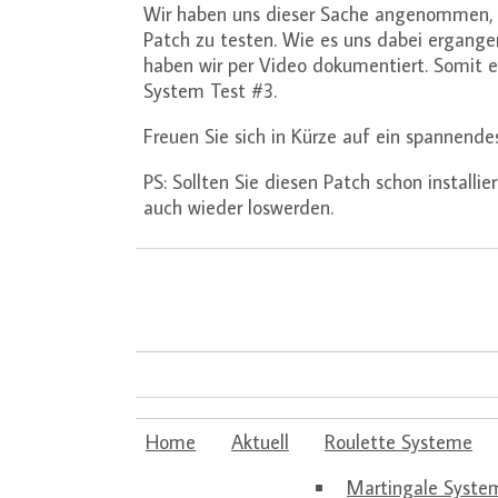
Wir haben uns dieser Sache angenommen, un
Patch zu testen. Wie es uns dabei ergangen
haben wir per Video dokumentiert. Somit e
System Test #3.
Freuen Sie sich in Kürze auf ein spannende
PS: Sollten Sie diesen Patch schon installie
auch wieder loswerden.
Home
Aktuell
Roulette Systeme
Martingale Syste